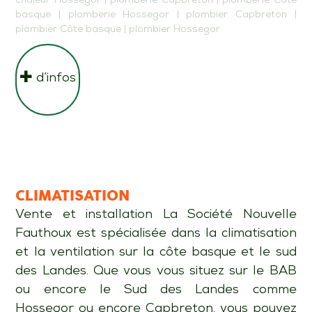
chaleur Hossegor
|
plomberie Capbreton
|
plomberie Côte
basque
|
plomberie Hossegor
|
plombier Capbreton
|
plombier Côte basque
|
plombier Hossegor
d’infos
CLIMATISATION
Vente et installation La Société Nouvelle
Fauthoux est spécialisée dans la climatisation
et la ventilation sur la côte basque et le sud
des Landes. Que vous vous situez sur le BAB
ou encore le Sud des Landes comme
Hossegor ou encore Capbreton, vous pouvez