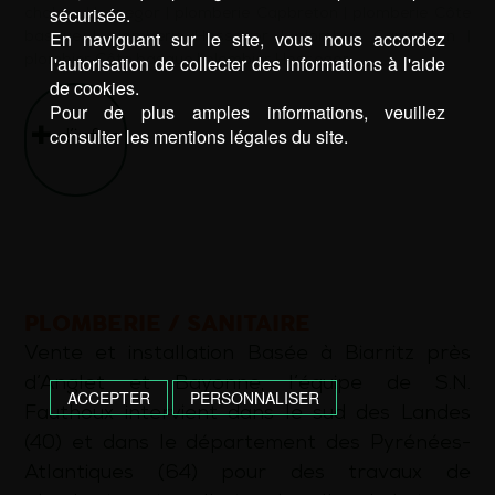
sécurisée.
chaleur Hossegor
|
plomberie Capbreton
|
plomberie Côte
En naviguant sur le site, vous nous accordez
basque
|
plomberie Hossegor
|
plombier Capbreton
|
l'autorisation de collecter des informations à l'aide
plombier Côte basque
|
plombier Hossegor
de cookies.
Pour de plus amples informations, veuillez
consulter les mentions légales du site.
d’infos
PLOMBERIE / SANITAIRE
Vente et installation Basée à Biarritz près
d’Anglet et Bayonne, l’équipe de S.N.
ACCEPTER
PERSONNALISER
Fauthoux intervient dans le sud des Landes
(40) et dans le département des Pyrénées-
Atlantiques (64) pour des travaux de