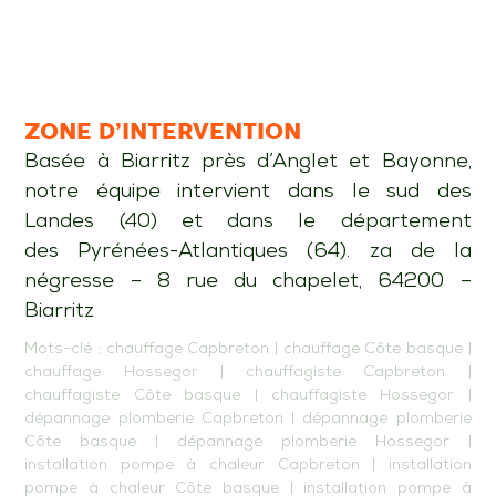
ZONE D’INTERVENTION
Basée à Biarritz près d’Anglet et Bayonne,
notre équipe intervient dans le sud des
Landes (40) et dans le département
des Pyrénées-Atlantiques (64). za de la
négresse – 8 rue du chapelet, 64200 –
Biarritz
Mots-clé :
chauffage Capbreton
|
chauffage Côte basque
|
chauffage Hossegor
|
chauffagiste Capbreton
|
chauffagiste Côte basque
|
chauffagiste Hossegor
|
dépannage plomberie Capbreton
|
dépannage plomberie
Côte basque
|
dépannage plomberie Hossegor
|
installation pompe à chaleur Capbreton
|
installation
pompe à chaleur Côte basque
|
installation pompe à