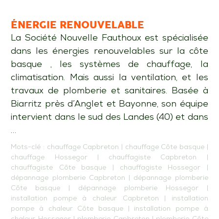
ÉNERGIE RENOUVELABLE
La Société Nouvelle Fauthoux est spécialisée
dans les énergies renouvelables sur la côte
basque , les systèmes de chauffage, la
climatisation. Mais aussi la ventilation, et les
travaux de plomberie et sanitaires. Basée à
Biarritz près d’Anglet et Bayonne, son équipe
intervient dans le sud des Landes (40) et dans
…
Mots-clé :
chauffage Capbreton
|
chauffage Côte basque
|
chauffage Hossegor
|
chauffagiste Capbreton
|
chauffagiste Côte basque
|
chauffagiste Hossegor
|
dépannage plomberie Capbreton
|
dépannage plomberie
Côte basque
|
dépannage plomberie Hossegor
|
installation pompe à chaleur Capbreton
|
installation
pompe à chaleur Côte basque
|
installation pompe à