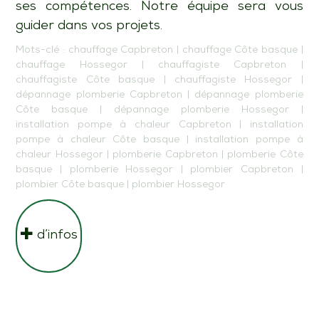
ses compétences. Notre équipe sera vous
guider dans vos projets.
Mots-clé :
chauffage Capbreton
|
chauffage Côte basque
|
chauffage Hossegor
|
chauffagiste Capbreton
|
chauffagiste Côte basque
|
chauffagiste Hossegor
|
dépannage plomberie Capbreton
|
dépannage plomberie
Côte basque
|
dépannage plomberie Hossegor
|
installation pompe à chaleur Capbreton
|
installation
pompe à chaleur Côte basque
|
installation pompe à
chaleur Hossegor
|
plomberie Capbreton
|
plomberie Côte
basque
|
plomberie Hossegor
|
plombier Capbreton
|
plombier Côte basque
|
plombier Hossegor
d’infos