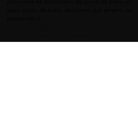
plomberie et installation de salles de bains et
aussi salles de bains destinées aux seniors ou
personnes à …
Mots-clé :
chauffage Capbreton
|
chauffage Côte basque
|
chauffage Hossegor
|
chauffagiste Capbreton
|
chauffagiste Côte basque
|
chauffagiste Hossegor
|
dépannage plomberie Capbreton
|
dépannage plomberie
Côte basque
|
dépannage plomberie Hossegor
|
installation pompe à chaleur Capbreton
|
installation
pompe à chaleur Côte basque
|
installation pompe à
chaleur Hossegor
|
plomberie Capbreton
|
plomberie Côte
basque
|
plomberie Hossegor
|
plombier Capbreton
|
plombier Côte basque
|
plombier Hossegor
d’infos