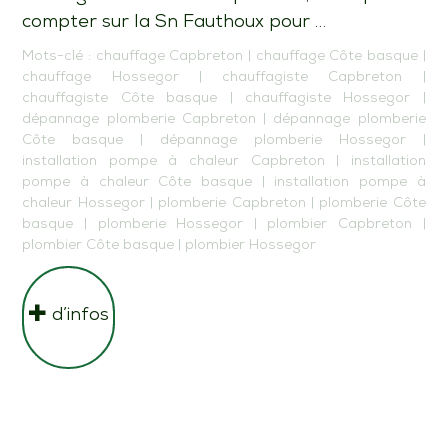
compter sur la Sn Fauthoux pour …
Mots-clé :
chauffage Capbreton
|
chauffage Côte basque
|
chauffage Hossegor
|
chauffagiste Capbreton
|
chauffagiste Côte basque
|
chauffagiste Hossegor
|
dépannage plomberie Capbreton
|
dépannage plomberie
Côte basque
|
dépannage plomberie Hossegor
|
installation pompe à chaleur Capbreton
|
installation
pompe à chaleur Côte basque
|
installation pompe à
chaleur Hossegor
|
plomberie Capbreton
|
plomberie Côte
basque
|
plomberie Hossegor
|
plombier Capbreton
|
plombier Côte basque
|
plombier Hossegor
d’infos