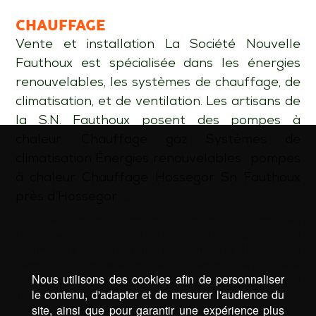
CHAUFFAGE
Vente et installation La Société Nouvelle
Fauthoux est spécialisée dans les énergies
renouvelables, les systèmes de chauffage, de
climatisation, et de ventilation. Les artisans de
la S.N. Fauthoux posent des pompes à
chaleur. Chauffage gaz Systèmes de
climatisation Énergies renouvelables : pompes
à chaleur Chauffage Hossegor Sn Fauthoux
près d’Hossegor …
Mots-clé :
chauffage Capbreton
|
chauffage Côte basque
|
chauffage Hossegor
|
chauffagiste Capbreton
|
chauffagiste Côte basque
|
chauffagiste Hossegor
|
dépannage plomberie Capbreton
|
dépannage plomberie
Nous utilisons des cookies afin de personnaliser
Côte basque
|
dépannage plomberie Hossegor
|
le contenu, d'adapter et de mesurer l'audience du
installation pompe à chaleur Capbreton
|
installation
site, ainsi que pour garantir une expérience plus
pompe à chaleur Côte basque
|
installation pompe à