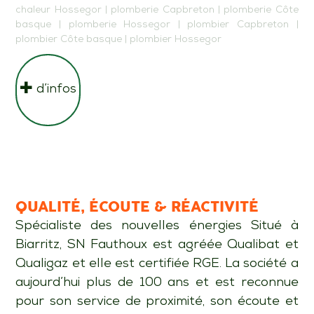
chaleur Hossegor
|
plomberie Capbreton
|
plomberie Côte
basque
|
plomberie Hossegor
|
plombier Capbreton
|
plombier Côte basque
|
plombier Hossegor
d’infos
QUALITÉ, ÉCOUTE & RÉACTIVITÉ
Spécialiste des nouvelles énergies Situé à
Biarritz, SN Fauthoux est agréée Qualibat et
Qualigaz et elle est certifiée RGE. La société a
aujourd’hui plus de 100 ans et est reconnue
pour son service de proximité, son écoute et