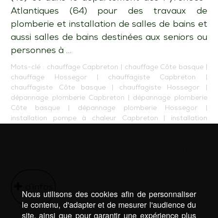
Atlantiques (64) pour des travaux de
plomberie et installation de salles de bains et
aussi salles de bains destinées aux seniors ou
personnes à …
Mots-clé :
chauffage Capbreton
|
chauffage Côte basque
|
chauffage Hossegor
|
chauffagiste Capbreton
|
chauffagiste Côte basque
|
chauffagiste Hossegor
|
dépannage plomberie Capbreton
|
dépannage plomberie
Côte basque
|
dépannage plomberie Hossegor
|
installation pompe à chaleur Capbreton
|
installation
pompe à chaleur Côte basque
|
installation pompe à
chaleur Hossegor
|
plomberie Capbreton
|
plomberie Côte
basque
|
plomberie Hossegor
|
plombier Capbreton
|
plombier Côte basque
|
plombier Hossegor
d’infos
Nous utilisons des cookies afin de personnaliser
le contenu, d'adapter et de mesurer l'audience du
site, ainsi que pour garantir une expérience plus