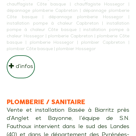
chauffagiste Côte basque
|
chauffagiste Hossegor
|
dépannage plomberie Capbreton
|
dépannage plomberie
Côte basque
|
dépannage plomberie Hossegor
|
installation pompe à chaleur Capbreton
|
installation
pompe à chaleur Côte basque
|
installation pompe à
chaleur Hossegor
|
plomberie Capbreton
|
plomberie Côte
basque
|
plomberie Hossegor
|
plombier Capbreton
|
plombier Côte basque
|
plombier Hossegor
d’infos
PLOMBERIE / SANITAIRE
Vente et installation Basée à Biarritz près
d’Anglet et Bayonne, l’équipe de S.N.
Fauthoux intervient dans le sud des Landes
(40) et dans le département des Pyrénées-