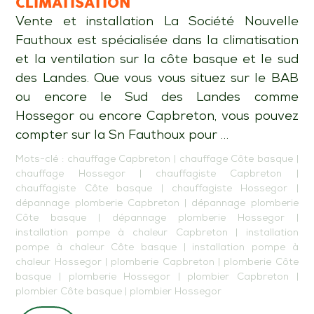
CLIMATISATION
Vente et installation La Société Nouvelle
Fauthoux est spécialisée dans la climatisation
et la ventilation sur la côte basque et le sud
des Landes. Que vous vous situez sur le BAB
ou encore le Sud des Landes comme
Hossegor ou encore Capbreton, vous pouvez
compter sur la Sn Fauthoux pour …
Mots-clé :
chauffage Capbreton
|
chauffage Côte basque
|
chauffage Hossegor
|
chauffagiste Capbreton
|
chauffagiste Côte basque
|
chauffagiste Hossegor
|
dépannage plomberie Capbreton
|
dépannage plomberie
Côte basque
|
dépannage plomberie Hossegor
|
installation pompe à chaleur Capbreton
|
installation
pompe à chaleur Côte basque
|
installation pompe à
chaleur Hossegor
|
plomberie Capbreton
|
plomberie Côte
basque
|
plomberie Hossegor
|
plombier Capbreton
|
plombier Côte basque
|
plombier Hossegor