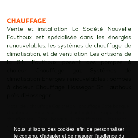
CHAUFFAGE
Vente et installation La Société Nouvelle
Fauthoux est spécialisée dans les énergies
renouvelables, les systèmes de chauffage, de
climatisation, et de ventilation. Les artisans de
la S.N. Fauthoux posent des pompes à
chaleur. Chauffage gaz Systèmes de
climatisation Énergies renouvelables : pompes
à chaleur Chauffage Hossegor Sn Fauthoux
près d’Hossegor …
Mots-clé :
chauffage Capbreton
|
chauffage Côte basque
|
chauffage Hossegor
|
chauffagiste Capbreton
|
chauffagiste Côte basque
|
chauffagiste Hossegor
|
dépannage plomberie Capbreton
|
dépannage plomberie
Nous utilisons des cookies afin de personnaliser
Côte basque
|
dépannage plomberie Hossegor
|
le contenu, d'adapter et de mesurer l'audience du