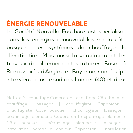
ÉNERGIE RENOUVELABLE
La Société Nouvelle Fauthoux est spécialisée
dans les énergies renouvelables sur la côte
basque , les systèmes de chauffage, la
climatisation. Mais aussi la ventilation, et les
travaux de plomberie et sanitaires. Basée à
Biarritz près d’Anglet et Bayonne, son équipe
intervient dans le sud des Landes (40) et dans
…
Mots-clé :
chauffage Capbreton
|
chauffage Côte basque
|
chauffage Hossegor
|
chauffagiste Capbreton
|
chauffagiste Côte basque
|
chauffagiste Hossegor
|
dépannage plomberie Capbreton
|
dépannage plomberie
Côte basque
|
dépannage plomberie Hossegor
|
installation pompe à chaleur Capbreton
|
installation