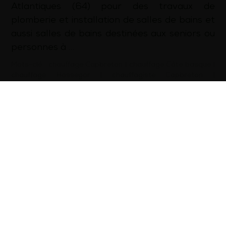
Atlantiques (64) pour des travaux de
plomberie et installation de salles de bains et
aussi salles de bains destinées aux seniors ou
personnes à …
Mots-clé :
chauffage Capbreton
|
chauffage Côte basque
|
chauffage Hossegor
|
chauffagiste Capbreton
|
chauffagiste Côte basque
|
chauffagiste Hossegor
|
dépannage plomberie Capbreton
|
dépannage plomberie
Côte basque
|
dépannage plomberie Hossegor
|
installation pompe à chaleur Capbreton
|
installation
pompe à chaleur Côte basque
|
installation pompe à
chaleur Hossegor
|
plomberie Capbreton
|
plomberie Côte
basque
|
plomberie Hossegor
|
plombier Capbreton
|
plombier Côte basque
|
plombier Hossegor
d’infos