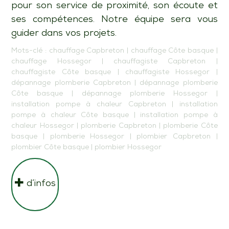
pour son service de proximité, son écoute et
ses compétences. Notre équipe sera vous
guider dans vos projets.
Mots-clé :
chauffage Capbreton
|
chauffage Côte basque
|
chauffage Hossegor
|
chauffagiste Capbreton
|
chauffagiste Côte basque
|
chauffagiste Hossegor
|
dépannage plomberie Capbreton
|
dépannage plomberie
Côte basque
|
dépannage plomberie Hossegor
|
installation pompe à chaleur Capbreton
|
installation
pompe à chaleur Côte basque
|
installation pompe à
chaleur Hossegor
|
plomberie Capbreton
|
plomberie Côte
basque
|
plomberie Hossegor
|
plombier Capbreton
|
plombier Côte basque
|
plombier Hossegor
d’infos