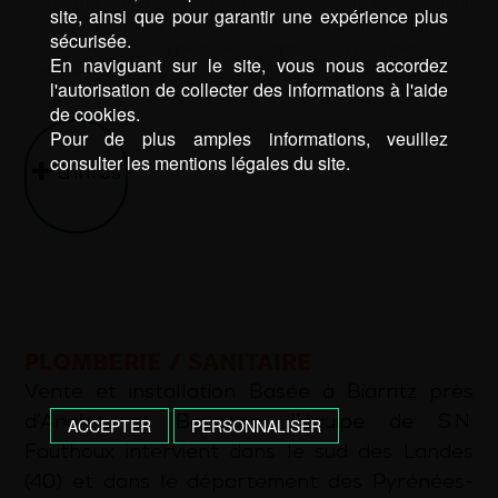
installation pompe à chaleur Capbreton
|
installation
site, ainsi que pour garantir une expérience plus
pompe à chaleur Côte basque
|
installation pompe à
sécurisée.
chaleur Hossegor
|
plomberie Capbreton
|
plomberie Côte
En naviguant sur le site, vous nous accordez
basque
|
plomberie Hossegor
|
plombier Capbreton
|
l'autorisation de collecter des informations à l'aide
plombier Côte basque
|
plombier Hossegor
de cookies.
Pour de plus amples informations, veuillez
consulter les mentions légales du site.
d’infos
PLOMBERIE / SANITAIRE
Vente et installation Basée à Biarritz près
d’Anglet et Bayonne, l’équipe de S.N.
ACCEPTER
PERSONNALISER
Fauthoux intervient dans le sud des Landes
(40) et dans le département des Pyrénées-