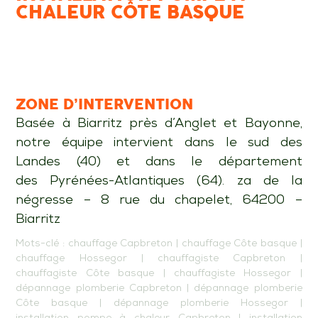
CHALEUR CÔTE BASQUE
ZONE D’INTERVENTION
Basée à Biarritz près d’Anglet et Bayonne,
notre équipe intervient dans le sud des
Landes (40) et dans le département
des Pyrénées-Atlantiques (64). za de la
négresse – 8 rue du chapelet, 64200 –
Biarritz
Mots-clé :
chauffage Capbreton
|
chauffage Côte basque
|
chauffage Hossegor
|
chauffagiste Capbreton
|
chauffagiste Côte basque
|
chauffagiste Hossegor
|
dépannage plomberie Capbreton
|
dépannage plomberie
Côte basque
|
dépannage plomberie Hossegor
|