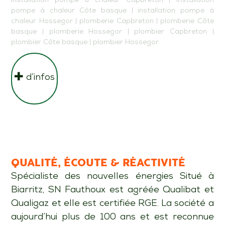
installation pompe à chaleur Capbreton
|
installation
pompe à chaleur Côte basque
|
installation pompe à
chaleur Hossegor
|
plomberie Capbreton
|
plomberie Côte
basque
|
plomberie Hossegor
|
plombier Capbreton
|
plombier Côte basque
|
plombier Hossegor
d’infos
QUALITÉ, ÉCOUTE & RÉACTIVITÉ
Spécialiste des nouvelles énergies Situé à
Biarritz, SN Fauthoux est agréée Qualibat et
Qualigaz et elle est certifiée RGE. La société a
aujourd’hui plus de 100 ans et est reconnue