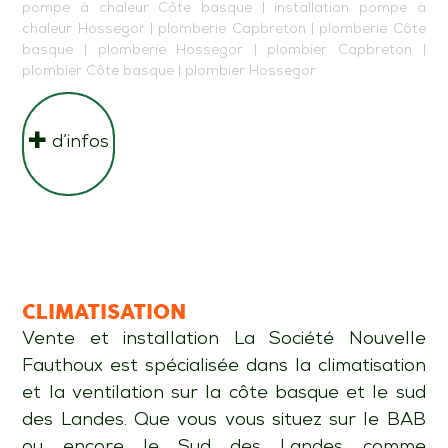
pompe à chaleur Côte basque
|
installation pompe à
chaleur Hossegor
|
plomberie Capbreton
|
plomberie Côte
basque
|
plomberie Hossegor
|
plombier Capbreton
|
plombier Côte basque
|
plombier Hossegor
d’infos
CLIMATISATION
Vente et installation La Société Nouvelle
Fauthoux est spécialisée dans la climatisation
et la ventilation sur la côte basque et le sud
des Landes. Que vous vous situez sur le BAB
ou encore le Sud des Landes comme