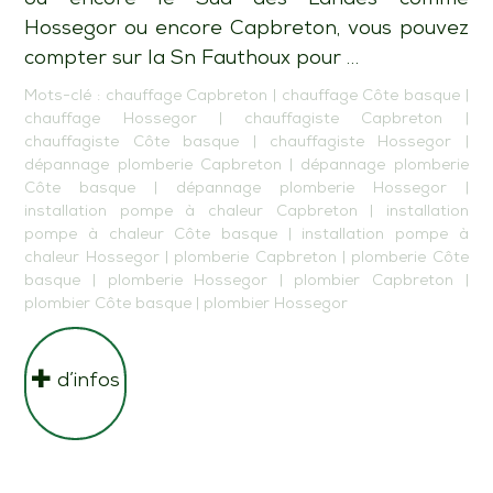
Hossegor ou encore Capbreton, vous pouvez
compter sur la Sn Fauthoux pour …
Mots-clé :
chauffage Capbreton
|
chauffage Côte basque
|
chauffage Hossegor
|
chauffagiste Capbreton
|
chauffagiste Côte basque
|
chauffagiste Hossegor
|
dépannage plomberie Capbreton
|
dépannage plomberie
Côte basque
|
dépannage plomberie Hossegor
|
installation pompe à chaleur Capbreton
|
installation
pompe à chaleur Côte basque
|
installation pompe à
chaleur Hossegor
|
plomberie Capbreton
|
plomberie Côte
basque
|
plomberie Hossegor
|
plombier Capbreton
|
plombier Côte basque
|
plombier Hossegor
d’infos