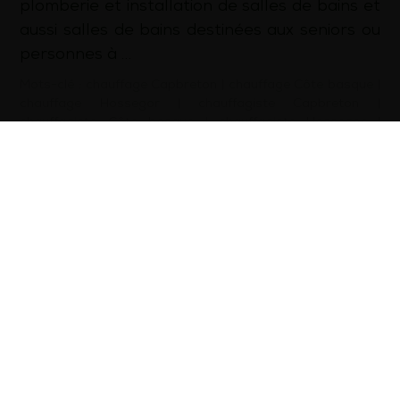
plomberie et installation de salles de bains et
aussi salles de bains destinées aux seniors ou
personnes à …
Mots-clé :
chauffage Capbreton
|
chauffage Côte basque
|
chauffage Hossegor
|
chauffagiste Capbreton
|
chauffagiste Côte basque
|
chauffagiste Hossegor
|
dépannage plomberie Capbreton
|
dépannage plomberie
Côte basque
|
dépannage plomberie Hossegor
|
installation pompe à chaleur Capbreton
|
installation
pompe à chaleur Côte basque
|
installation pompe à
chaleur Hossegor
|
plomberie Capbreton
|
plomberie Côte
basque
|
plomberie Hossegor
|
plombier Capbreton
|
plombier Côte basque
|
plombier Hossegor
d’infos