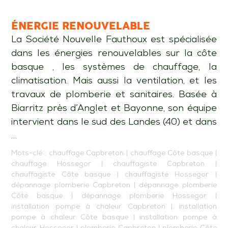
ÉNERGIE RENOUVELABLE
La Société Nouvelle Fauthoux est spécialisée
dans les énergies renouvelables sur la côte
basque , les systèmes de chauffage, la
climatisation. Mais aussi la ventilation, et les
travaux de plomberie et sanitaires. Basée à
Biarritz près d’Anglet et Bayonne, son équipe
intervient dans le sud des Landes (40) et dans
…
Mots-clé :
chauffage Capbreton
|
chauffage Côte basque
|
chauffage Hossegor
|
chauffagiste Capbreton
|
chauffagiste Côte basque
|
chauffagiste Hossegor
|
dépannage plomberie Capbreton
|
dépannage plomberie
Côte basque
|
dépannage plomberie Hossegor
|
installation pompe à chaleur Capbreton
|
installation
pompe à chaleur Côte basque
|
installation pompe à