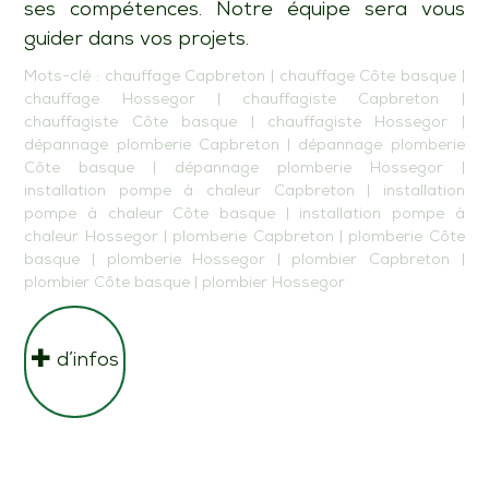
ses compétences. Notre équipe sera vous
guider dans vos projets.
Mots-clé :
chauffage Capbreton
|
chauffage Côte basque
|
chauffage Hossegor
|
chauffagiste Capbreton
|
chauffagiste Côte basque
|
chauffagiste Hossegor
|
dépannage plomberie Capbreton
|
dépannage plomberie
Côte basque
|
dépannage plomberie Hossegor
|
installation pompe à chaleur Capbreton
|
installation
pompe à chaleur Côte basque
|
installation pompe à
chaleur Hossegor
|
plomberie Capbreton
|
plomberie Côte
basque
|
plomberie Hossegor
|
plombier Capbreton
|
plombier Côte basque
|
plombier Hossegor
d’infos