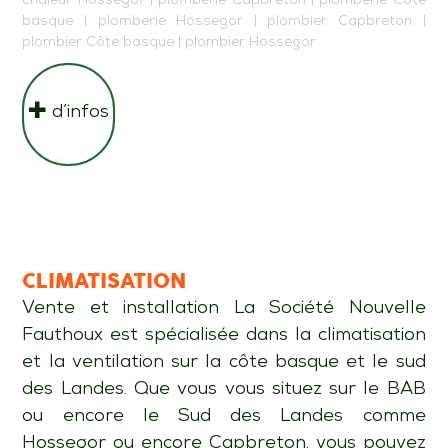
chaleur Hossegor
|
plomberie Capbreton
|
plomberie Côte
basque
|
plomberie Hossegor
|
plombier Capbreton
|
plombier Côte basque
|
plombier Hossegor
d’infos
CLIMATISATION
Vente et installation La Société Nouvelle
Fauthoux est spécialisée dans la climatisation
et la ventilation sur la côte basque et le sud
des Landes. Que vous vous situez sur le BAB
ou encore le Sud des Landes comme
Hossegor ou encore Capbreton, vous pouvez