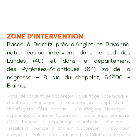
ZONE D’INTERVENTION
Basée à Biarritz près d’Anglet et Bayonne,
notre équipe intervient dans le sud des
Landes (40) et dans le département
des Pyrénées-Atlantiques (64). za de la
négresse – 8 rue du chapelet, 64200 –
Biarritz
Mots-clé :
chauffage Capbreton
|
chauffage Côte basque
|
chauffage Hossegor
|
chauffagiste Capbreton
|
chauffagiste Côte basque
|
chauffagiste Hossegor
|
dépannage plomberie Capbreton
|
dépannage plomberie
Côte basque
|
dépannage plomberie Hossegor
|
installation pompe à chaleur Capbreton
|
installation
pompe à chaleur Côte basque
|
installation pompe à