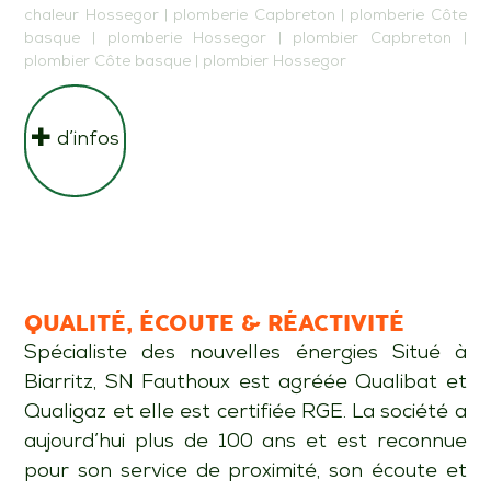
chaleur Hossegor
|
plomberie Capbreton
|
plomberie Côte
basque
|
plomberie Hossegor
|
plombier Capbreton
|
plombier Côte basque
|
plombier Hossegor
d’infos
QUALITÉ, ÉCOUTE & RÉACTIVITÉ
Spécialiste des nouvelles énergies Situé à
Biarritz, SN Fauthoux est agréée Qualibat et
Qualigaz et elle est certifiée RGE. La société a
aujourd’hui plus de 100 ans et est reconnue
pour son service de proximité, son écoute et