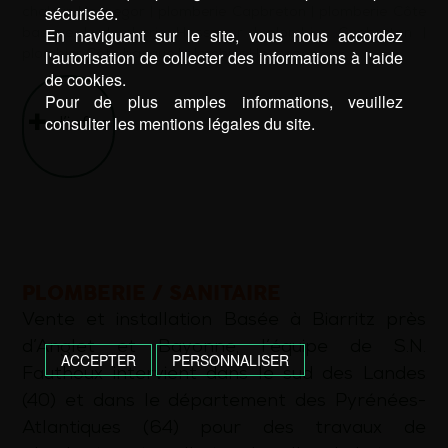
sécurisée.
chaleur Hossegor
|
plomberie Capbreton
|
plomberie Côte
En naviguant sur le site, vous nous accordez
basque
|
plomberie Hossegor
|
plombier Capbreton
|
l'autorisation de collecter des informations à l'aide
plombier Côte basque
|
plombier Hossegor
de cookies.
Pour de plus amples informations, veuillez
consulter les mentions légales du site.
d’infos
PLOMBERIE / SANITAIRE
Vente et installation Basée à Biarritz près
d’Anglet et Bayonne, l’équipe de S.N.
ACCEPTER
PERSONNALISER
Fauthoux intervient dans le sud des Landes
(40) et dans le département des Pyrénées-
Atlantiques (64) pour des travaux de