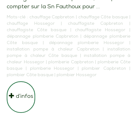
compter sur la Sn Fauthoux pour …
Mots-clé :
chauffage Capbreton
|
chauffage Côte basque
|
chauffage Hossegor
|
chauffagiste Capbreton
|
chauffagiste Côte basque
|
chauffagiste Hossegor
|
dépannage plomberie Capbreton
|
dépannage plomberie
Côte basque
|
dépannage plomberie Hossegor
|
installation pompe à chaleur Capbreton
|
installation
pompe à chaleur Côte basque
|
installation pompe à
chaleur Hossegor
|
plomberie Capbreton
|
plomberie Côte
basque
|
plomberie Hossegor
|
plombier Capbreton
|
plombier Côte basque
|
plombier Hossegor
d’infos