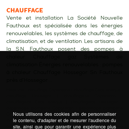
CHAUFFAGE
Vente et installation La Société Nouvelle
Fauthoux est spécialisée dans les énergies
renouvelables, les systèmes de chauffage, de
climatisation, et de ventilation. Les artisans de
la S.N. Fauthoux posent des pompes à
chaleur. Chauffage gaz Systèmes de
climatisation Énergies renouvelables : pompes
à chaleur Chauffage Hossegor Sn Fauthoux
près d’Hossegor …
Mots-clé :
chauffage Capbreton
|
chauffage Côte basque
|
chauffage Hossegor
|
chauffagiste Capbreton
|
chauffagiste Côte basque
|
chauffagiste Hossegor
|
dépannage plomberie Capbreton
|
dépannage plomberie
Nous utilisons des cookies afin de personnaliser
Côte basque
|
dépannage plomberie Hossegor
|
le contenu, d'adapter et de mesurer l'audience du
installation pompe à chaleur Capbreton
|
installation
site, ainsi que pour garantir une expérience plus
pompe à chaleur Côte basque
|
installation pompe à