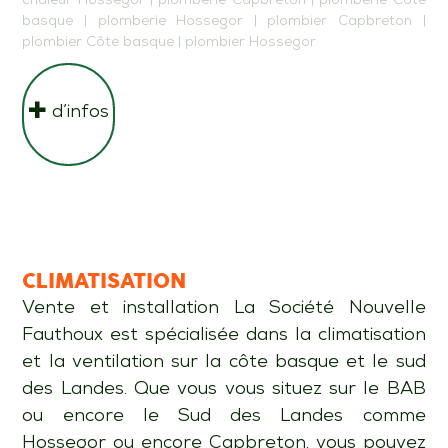
chaleur Hossegor
|
plomberie Capbreton
|
plomberie Côte
basque
|
plomberie Hossegor
|
plombier Capbreton
|
plombier Côte basque
|
plombier Hossegor
d’infos
CLIMATISATION
Vente et installation La Société Nouvelle
Fauthoux est spécialisée dans la climatisation
et la ventilation sur la côte basque et le sud
des Landes. Que vous vous situez sur le BAB
ou encore le Sud des Landes comme
Hossegor ou encore Capbreton, vous pouvez