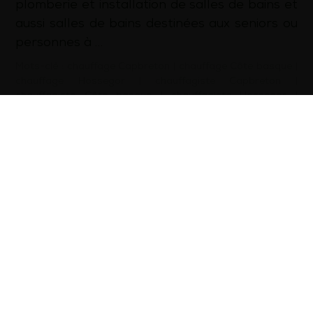
plomberie et installation de salles de bains et
aussi salles de bains destinées aux seniors ou
personnes à …
Mots-clé :
chauffage Capbreton
|
chauffage Côte basque
|
chauffage Hossegor
|
chauffagiste Capbreton
|
chauffagiste Côte basque
|
chauffagiste Hossegor
|
dépannage plomberie Capbreton
|
dépannage plomberie
Côte basque
|
dépannage plomberie Hossegor
|
installation pompe à chaleur Capbreton
|
installation
pompe à chaleur Côte basque
|
installation pompe à
chaleur Hossegor
|
plomberie Capbreton
|
plomberie Côte
basque
|
plomberie Hossegor
|
plombier Capbreton
|
plombier Côte basque
|
plombier Hossegor
d’infos