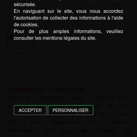
sécurisée.
chaleur Hossegor
|
plomberie Capbreton
|
plomberie Côte
En naviguant sur le site, vous nous accordez
basque
|
plomberie Hossegor
|
plombier Capbreton
|
l'autorisation de collecter des informations à l'aide
plombier Côte basque
|
plombier Hossegor
de cookies.
Pour de plus amples informations, veuillez
consulter les mentions légales du site.
d’infos
PLOMBERIE / SANITAIRE
Vente et installation Basée à Biarritz près
d’Anglet et Bayonne, l’équipe de S.N.
ACCEPTER
PERSONNALISER
Fauthoux intervient dans le sud des Landes
(40) et dans le département des Pyrénées-
Atlantiques (64) pour des travaux de