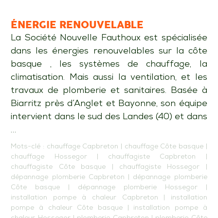
ÉNERGIE RENOUVELABLE
La Société Nouvelle Fauthoux est spécialisée
dans les énergies renouvelables sur la côte
basque , les systèmes de chauffage, la
climatisation. Mais aussi la ventilation, et les
travaux de plomberie et sanitaires. Basée à
Biarritz près d’Anglet et Bayonne, son équipe
intervient dans le sud des Landes (40) et dans
…
Mots-clé :
chauffage Capbreton
|
chauffage Côte basque
|
chauffage Hossegor
|
chauffagiste Capbreton
|
chauffagiste Côte basque
|
chauffagiste Hossegor
|
dépannage plomberie Capbreton
|
dépannage plomberie
Côte basque
|
dépannage plomberie Hossegor
|
installation pompe à chaleur Capbreton
|
installation
pompe à chaleur Côte basque
|
installation pompe à