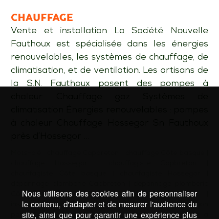
CHAUFFAGE
Vente et installation La Société Nouvelle
Fauthoux est spécialisée dans les énergies
renouvelables, les systèmes de chauffage, de
climatisation, et de ventilation. Les artisans de
la S.N. Fauthoux posent des pompes à
chaleur. Chauffage gaz Systèmes de
climatisation Énergies renouvelables : pompes
à chaleur Chauffage Hossegor Sn Fauthoux
près d’Hossegor …
Mots-clé :
chauffage Capbreton
|
chauffage Côte basque
|
chauffage Hossegor
|
chauffagiste Capbreton
|
chauffagiste Côte basque
|
chauffagiste Hossegor
|
dépannage plomberie Capbreton
|
dépannage plomberie
Nous utilisons des cookies afin de personnaliser
Côte basque
|
dépannage plomberie Hossegor
|
le contenu, d'adapter et de mesurer l'audience du
installation pompe à chaleur Capbreton
|
installation
site, ainsi que pour garantir une expérience plus
pompe à chaleur Côte basque
|
installation pompe à