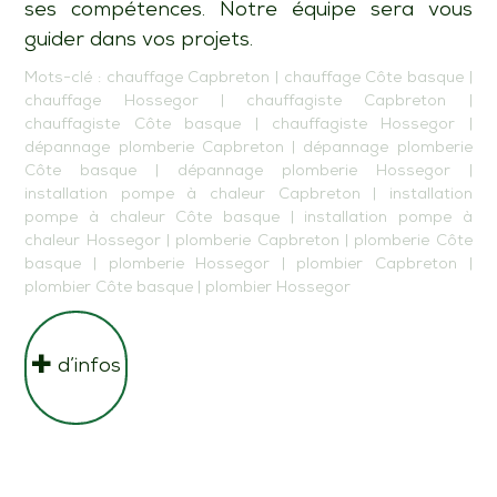
ses compétences. Notre équipe sera vous
guider dans vos projets.
Mots-clé :
chauffage Capbreton
|
chauffage Côte basque
|
chauffage Hossegor
|
chauffagiste Capbreton
|
chauffagiste Côte basque
|
chauffagiste Hossegor
|
dépannage plomberie Capbreton
|
dépannage plomberie
Côte basque
|
dépannage plomberie Hossegor
|
installation pompe à chaleur Capbreton
|
installation
pompe à chaleur Côte basque
|
installation pompe à
chaleur Hossegor
|
plomberie Capbreton
|
plomberie Côte
basque
|
plomberie Hossegor
|
plombier Capbreton
|
plombier Côte basque
|
plombier Hossegor
d’infos