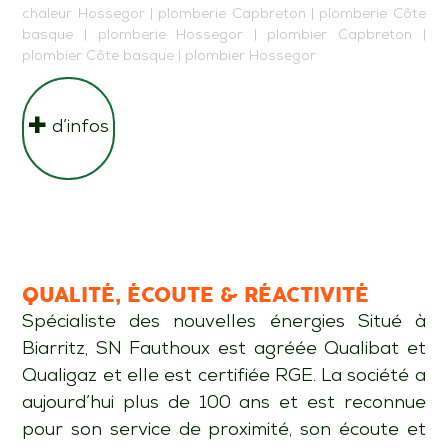
chaleur Hossegor
|
plomberie Capbreton
|
plomberie Côte
basque
|
plomberie Hossegor
|
plombier Capbreton
|
plombier Côte basque
|
plombier Hossegor
d’infos
QUALITÉ, ÉCOUTE & RÉACTIVITÉ
Spécialiste des nouvelles énergies Situé à
Biarritz, SN Fauthoux est agréée Qualibat et
Qualigaz et elle est certifiée RGE. La société a
aujourd’hui plus de 100 ans et est reconnue
pour son service de proximité, son écoute et