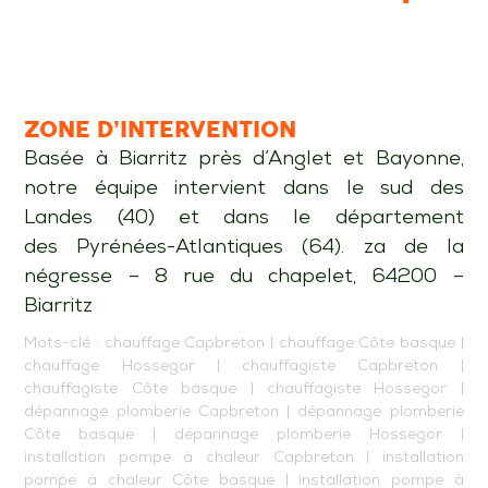
ZONE D’INTERVENTION
Basée à Biarritz près d’Anglet et Bayonne,
notre équipe intervient dans le sud des
Landes (40) et dans le département
des Pyrénées-Atlantiques (64). za de la
négresse – 8 rue du chapelet, 64200 –
Biarritz
Mots-clé :
chauffage Capbreton
|
chauffage Côte basque
|
chauffage Hossegor
|
chauffagiste Capbreton
|
chauffagiste Côte basque
|
chauffagiste Hossegor
|
dépannage plomberie Capbreton
|
dépannage plomberie
Côte basque
|
dépannage plomberie Hossegor
|
installation pompe à chaleur Capbreton
|
installation
pompe à chaleur Côte basque
|
installation pompe à