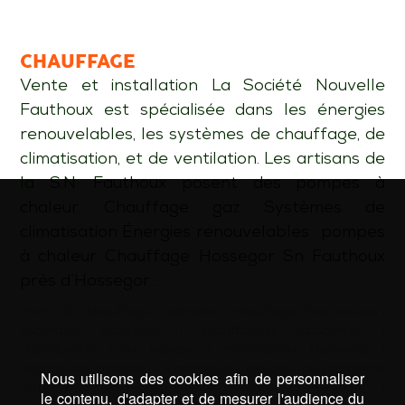
CHAUFFAGE
Vente et installation La Société Nouvelle
Fauthoux est spécialisée dans les énergies
renouvelables, les systèmes de chauffage, de
climatisation, et de ventilation. Les artisans de
la S.N. Fauthoux posent des pompes à
chaleur. Chauffage gaz Systèmes de
climatisation Énergies renouvelables : pompes
à chaleur Chauffage Hossegor Sn Fauthoux
près d’Hossegor …
Mots-clé :
chauffage Capbreton
|
chauffage Côte basque
|
chauffage Hossegor
|
chauffagiste Capbreton
|
chauffagiste Côte basque
|
chauffagiste Hossegor
|
dépannage plomberie Capbreton
|
dépannage plomberie
Nous utilisons des cookies afin de personnaliser
Côte basque
|
dépannage plomberie Hossegor
|
le contenu, d'adapter et de mesurer l'audience du