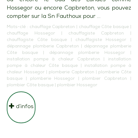
Hossegor ou encore Capbreton, vous pouvez
compter sur la Sn Fauthoux pour …
Mots-clé :
chauffage Capbreton
|
chauffage Côte basque
|
chauffage Hossegor
|
chauffagiste Capbreton
|
chauffagiste Côte basque
|
chauffagiste Hossegor
|
dépannage plomberie Capbreton
|
dépannage plomberie
Côte basque
|
dépannage plomberie Hossegor
|
installation pompe à chaleur Capbreton
|
installation
pompe à chaleur Côte basque
|
installation pompe à
chaleur Hossegor
|
plomberie Capbreton
|
plomberie Côte
basque
|
plomberie Hossegor
|
plombier Capbreton
|
plombier Côte basque
|
plombier Hossegor
d’infos