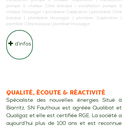
installation pompe à chaleur Capbreton
|
installation
pompe à chaleur Côte basque
|
installation pompe à
chaleur Hossegor
|
plomberie Capbreton
|
plomberie Côte
basque
|
plomberie Hossegor
|
plombier Capbreton
|
plombier Côte basque
|
plombier Hossegor
d’infos
QUALITÉ, ÉCOUTE & RÉACTIVITÉ
Spécialiste des nouvelles énergies Situé à
Biarritz, SN Fauthoux est agréée Qualibat et
Qualigaz et elle est certifiée RGE. La société a
aujourd’hui plus de 100 ans et est reconnue