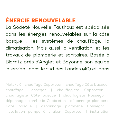
ÉNERGIE RENOUVELABLE
La Société Nouvelle Fauthoux est spécialisée
dans les énergies renouvelables sur la côte
basque , les systèmes de chauffage, la
climatisation. Mais aussi la ventilation, et les
travaux de plomberie et sanitaires. Basée à
Biarritz près d’Anglet et Bayonne, son équipe
intervient dans le sud des Landes (40) et dans
…
Mots-clé :
chauffage Capbreton
|
chauffage Côte basque
|
chauffage Hossegor
|
chauffagiste Capbreton
|
chauffagiste Côte basque
|
chauffagiste Hossegor
|
dépannage plomberie Capbreton
|
dépannage plomberie
Côte basque
|
dépannage plomberie Hossegor
|
installation pompe à chaleur Capbreton
|
installation