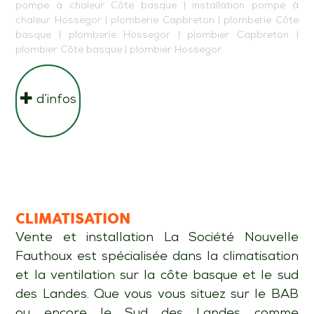
pompe à chaleur Côte basque
|
installation pompe à
chaleur Hossegor
|
plomberie Capbreton
|
plomberie Côte
basque
|
plomberie Hossegor
|
plombier Capbreton
|
plombier Côte basque
|
plombier Hossegor
d’infos
CLIMATISATION
Vente et installation La Société Nouvelle
Fauthoux est spécialisée dans la climatisation
et la ventilation sur la côte basque et le sud
des Landes. Que vous vous situez sur le BAB
ou encore le Sud des Landes comme