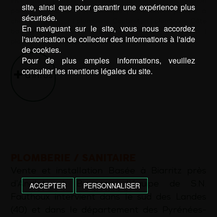
installation pompe à chaleur Capbreton
|
installation
site, ainsi que pour garantir une expérience plus
pompe à chaleur Côte basque
|
installation pompe à
sécurisée.
chaleur Hossegor
|
plomberie Capbreton
|
plomberie Côte
En naviguant sur le site, vous nous accordez
basque
|
plomberie Hossegor
|
plombier Capbreton
|
l'autorisation de collecter des informations à l'aide
plombier Côte basque
|
plombier Hossegor
de cookies.
Pour de plus amples informations, veuillez
consulter les mentions légales du site.
d’infos
PLOMBERIE / SANITAIRE
Vente et installation Basée à Biarritz près
d’Anglet et Bayonne, l’équipe de S.N.
ACCEPTER
PERSONNALISER
Fauthoux intervient dans le sud des Landes
(40) et dans le département des Pyrénées-