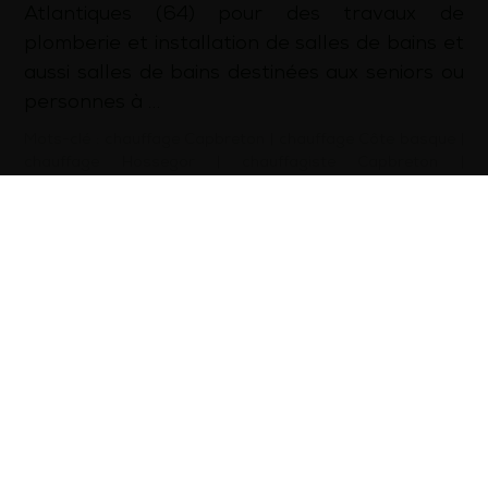
Atlantiques (64) pour des travaux de
plomberie et installation de salles de bains et
aussi salles de bains destinées aux seniors ou
personnes à …
Mots-clé :
chauffage Capbreton
|
chauffage Côte basque
|
chauffage Hossegor
|
chauffagiste Capbreton
|
chauffagiste Côte basque
|
chauffagiste Hossegor
|
dépannage plomberie Capbreton
|
dépannage plomberie
Côte basque
|
dépannage plomberie Hossegor
|
installation pompe à chaleur Capbreton
|
installation
pompe à chaleur Côte basque
|
installation pompe à
chaleur Hossegor
|
plomberie Capbreton
|
plomberie Côte
basque
|
plomberie Hossegor
|
plombier Capbreton
|
plombier Côte basque
|
plombier Hossegor
d’infos