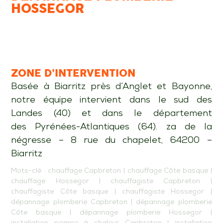
HOSSEGOR
ZONE D’INTERVENTION
Basée à Biarritz près d’Anglet et Bayonne,
notre équipe intervient dans le sud des
Landes (40) et dans le département
des Pyrénées-Atlantiques (64). za de la
négresse – 8 rue du chapelet, 64200 –
Biarritz
Mots-clé :
chauffage Capbreton
|
chauffage Côte basque
|
chauffage Hossegor
|
chauffagiste Capbreton
|
chauffagiste Côte basque
|
chauffagiste Hossegor
|
dépannage plomberie Capbreton
|
dépannage plomberie
Côte basque
|
dépannage plomberie Hossegor
|