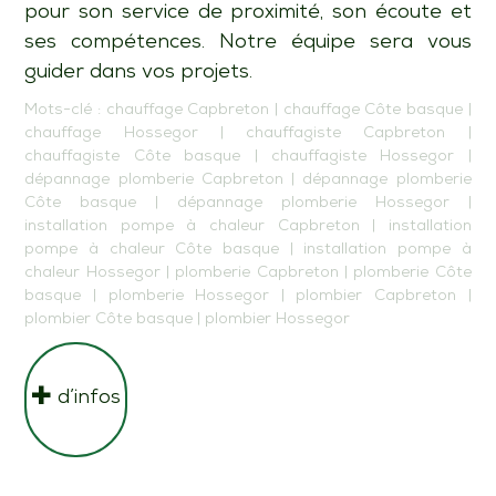
pour son service de proximité, son écoute et
ses compétences. Notre équipe sera vous
guider dans vos projets.
Mots-clé :
chauffage Capbreton
|
chauffage Côte basque
|
chauffage Hossegor
|
chauffagiste Capbreton
|
chauffagiste Côte basque
|
chauffagiste Hossegor
|
dépannage plomberie Capbreton
|
dépannage plomberie
Côte basque
|
dépannage plomberie Hossegor
|
installation pompe à chaleur Capbreton
|
installation
pompe à chaleur Côte basque
|
installation pompe à
chaleur Hossegor
|
plomberie Capbreton
|
plomberie Côte
basque
|
plomberie Hossegor
|
plombier Capbreton
|
plombier Côte basque
|
plombier Hossegor
d’infos